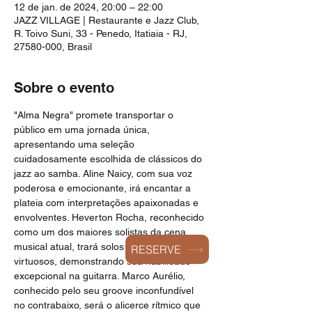
12 de jan. de 2024, 20:00 – 22:00
JAZZ VILLAGE | Restaurante e Jazz Club,
R. Toivo Suni, 33 - Penedo, Itatiaia - RJ,
27580-000, Brasil
Sobre o evento
"Alma Negra" promete transportar o 
público em uma jornada única, 
apresentando uma seleção 
cuidadosamente escolhida de clássicos do 
jazz ao samba. Aline Naicy, com sua voz 
poderosa e emocionante, irá encantar a 
plateia com interpretações apaixonadas e 
envolventes. Heverton Rocha, reconhecido 
como um dos maiores solistas da cena 
musical atual, trará solos marcantes e 
RESERVE
virtuosos, demonstrando sua habilidade 
excepcional na guitarra. Marco Aurélio, 
conhecido pelo seu groove inconfundível 
no contrabaixo, será o alicerce rítmico que 