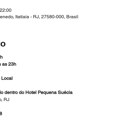
 22:00
 Penedo, Itatiaia - RJ, 27580-000, Brasil
to
2h
h as 23h
 Local
ado dentro do Hotel Pequena Suécia
o, RJ
8