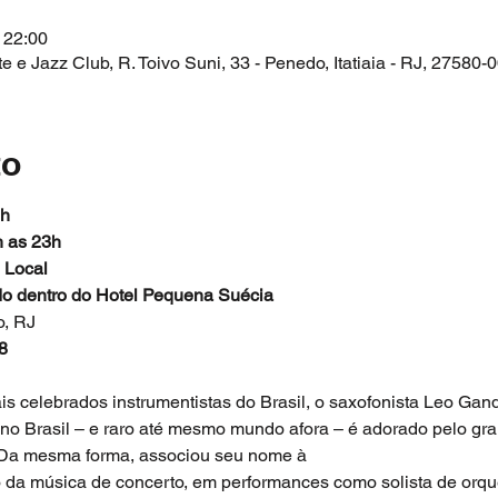
 22:00
e Jazz Club, R. Toivo Suni, 33 - Penedo, Itatiaia - RJ, 27580-0
to
2h
h as 23h
 Local
ado dentro do Hotel Pequena Suécia
o, RJ
8
 celebrados instrumentistas do Brasil, o saxofonista Leo Ga
no Brasil – e raro até mesmo mundo afora – é adorado pelo gran
Da mesma forma, associou seu nome à 

o da música de concerto, em performances como solista de orq