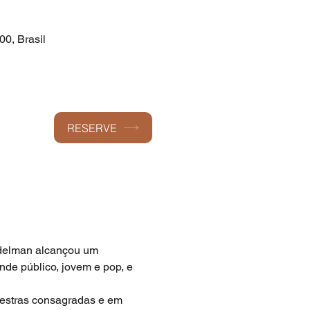
00, Brasil
RESERVE
ndelman alcançou um 
de público, jovem e pop, e 
uestras consagradas e em 