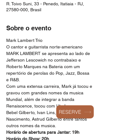
R. Toivo Suni, 33 - Penedo, Itatiaia - RJ,
27580-000, Brasil
Sobre o evento
Mark Lambert Trio
O cantor e guitarrista norte-americano 
MARK LAMBERT se apresenta ao lado de 
Jefferson Lescowich no contrabaixo e 
Roberto Marques na Bateria com um 
repertório de perolas do Pop, Jazz, Bossa 
e R&B.
Com uma extensa carreira, Mark já tocou e 
gravou com grandes nomes da musica 
Mundial, além de integrar a banda 
Renaiscence, tocou com Ute Lemper, 
RESERVE
Bebel Gilberto, Ivan Lins, Milton 
Nascimento, Astrud Gilberto entre tantos 
outros nomes da musica.
Horário de abertura para Jantar: 19h
Horário do Show: 20h