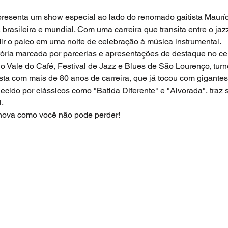
apresenta um show especial ao lado do renomado gaitista Mauríc
brasileira e mundial. Com uma carreira que transita entre o jaz
dir o palco em uma noite de celebração à música instrumental.
tória marcada por parcerias e apresentações de destaque no cen
o Vale do Café, Festival de Jazz e Blues de São Lourenço, tur
ista com mais de 80 anos de carreira, que já tocou com gigant
cido por clássicos como "Batida Diferente" e "Alvorada", traz s
.
 nova como você não pode perder!