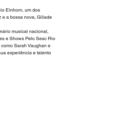
io Einhorn, um dos 
z e a bossa nova, Giliade 
ário musical nacional, 
nes e Shows Pelo Sesc Rio 
es como Sarah Vaughan e 
ua experiência e talento 