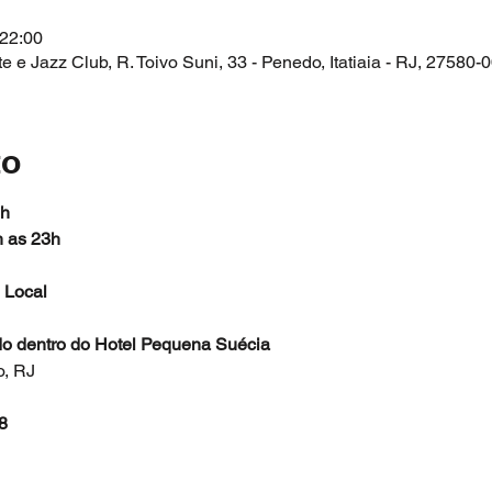
 22:00
e Jazz Club, R. Toivo Suni, 33 - Penedo, Itatiaia - RJ, 27580-0
to
2h
h as 23h
 Local
ado dentro do Hotel Pequena Suécia
o, RJ
8