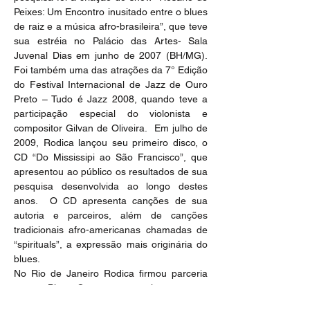
Peixes: Um Encontro inusitado entre o blues 
de raiz e a música afro-brasileira”, que teve 
sua estréia no Palácio das Artes- Sala 
Juvenal Dias em junho de 2007 (BH/MG). 
Foi também uma das atrações da 7° Edição 
do Festival Internacional de Jazz de Ouro 
Preto – Tudo é Jazz 2008, quando teve a 
participação especial do violonista e 
compositor Gilvan de Oliveira.  Em julho de 
2009, Rodica lançou seu primeiro disco, o 
CD “Do Mississipi ao São Francisco”, que 
apresentou ao público os resultados de sua 
pesquisa desenvolvida ao longo destes 
anos.  O CD apresenta canções de sua 
autoria e parceiros, além de canções 
tradicionais afro-americanas chamadas de 
“spirituals”, a expressão mais originária do 
blues.
No Rio de Janeiro Rodica firmou parceria 
com o Blues Groovers e partiu para uma 
nova frente de trabalho, que teve como 