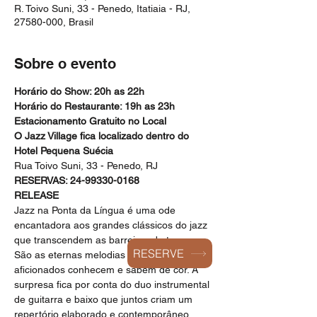
R. Toivo Suni, 33 - Penedo, Itatiaia - RJ,
27580-000, Brasil
Sobre o evento
Horário do Show: 20h as 22h
Horário do Restaurante: 19h as 23h
Estacionamento Gratuito no Local
O Jazz Village fica localizado dentro do 
Hotel Pequena Suécia
Rua Toivo Suni, 33 - Penedo, RJ
RESERVAS: 24-99330-0168
RELEASE
Jazz na Ponta da Língua é uma ode 
encantadora aos grandes clássicos do jazz 
que transcendem as barreiras do tempo. 
RESERVE
São as eternas melodias que os 
aficionados conhecem e sabem de cor. A 
surpresa fica por conta do duo instrumental 
de guitarra e baixo que juntos criam um 
repertório elaborado e contemporâneo, 