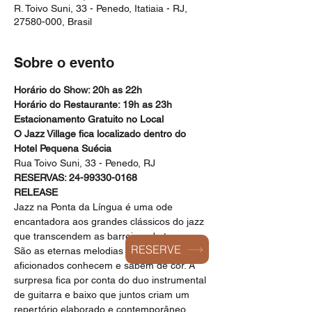
R. Toivo Suni, 33 - Penedo, Itatiaia - RJ,
27580-000, Brasil
Sobre o evento
Horário do Show: 20h as 22h
Horário do Restaurante: 19h as 23h
Estacionamento Gratuito no Local
O Jazz Village fica localizado dentro do 
Hotel Pequena Suécia
Rua Toivo Suni, 33 - Penedo, RJ
RESERVAS: 24-99330-0168
RELEASE
Jazz na Ponta da Língua é uma ode 
encantadora aos grandes clássicos do jazz 
que transcendem as barreiras do tempo. 
RESERVE
São as eternas melodias que os 
aficionados conhecem e sabem de cor. A 
surpresa fica por conta do duo instrumental 
de guitarra e baixo que juntos criam um 
repertório elaborado e contemporâneo, 